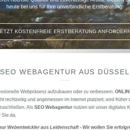
heute bei uns für Ihre unverbindliche Erstberatung!
Resultaten mehr als zufrieden sein werden.
Geschäft auf das nächste Level.
JETZT KOSTENFREIE ERSTBERATUNG ANFORDERN
JETZT KOSTENFREIE ERSTBERATUNG ANFORDERN
JETZT KOSTENFREIE ERSTBERATUNG ANFORDERN
JETZT KOSTENFREIE ERSTBERATUNG ANFORDERN
 SEO WEBAGENTUR AUS DÜSSE
ofessionelle Webpräsenz aufzubauen oder zu verbessern.
ONLI
 rechtzeitig und angemessen im Internet platziert, wird früher 
bzuschließen. Als
SEO Webagentur
nutzen wir unser digitales
r Sie da.
 nur Webentwickler aus Leidenschaft - Wir wollen Sie erfolg