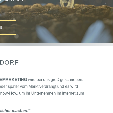
!
!
!
!
LDORF
NEMARKETING
wird bei uns groß geschrieben.
oder später vom Markt verdrängt und es wird
 Know-How, um Ihr Unternehmen im Internet zum
reicher machen!"